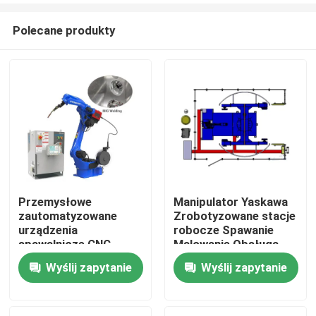
Polecane produkty
Przemysłowe
Manipulator Yaskawa
zautomatyzowane
Zrobotyzowane stacje
Dom
urządzenia
robocze Spawanie
spawalnicze CNC
Malowanie Obsługa
Systemy
Wyślij zapytanie
Wyślij zapytanie
Produkty
automatyzacji
spawania
Filmy