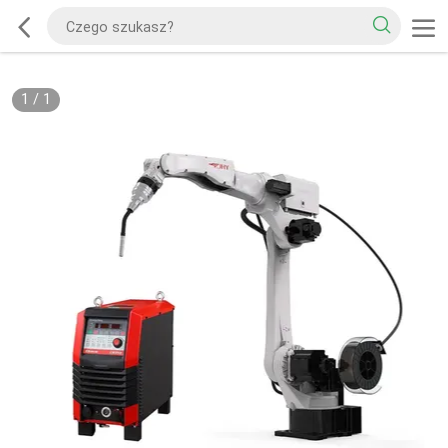
1
/
1