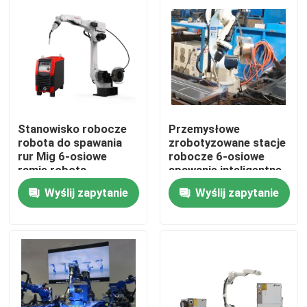
O nas
Wycieczka po fabryce
Kontrola jakości
Stanowisko robocze
Przemysłowe
robota do spawania
zrobotyzowane stacje
rur Mig 6-osiowe
robocze 6-osiowe
Skontaktuj się z nami
ramię robota
spawanie inteligentne
przemysłowego
dla ramy motocykla
Wyślij zapytanie
Wyślij zapytanie
Trike
Aktualności
Sprawy
Poprosić o wycenę