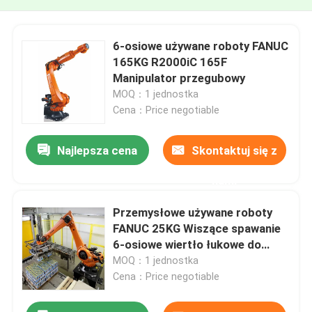
6-osiowe używane roboty FANUC
165KG R2000iC 165F
Manipulator przegubowy
MOQ：1 jednostka
Cena：Price negotiable
Najlepsza cena
Skontaktuj się z
nami
Przemysłowe używane roboty
FANUC 25KG Wiszące spawanie
6-osiowe wiertło łukowe do
paletyzatorów
MOQ：1 jednostka
Cena：Price negotiable