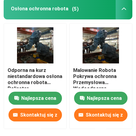
Osłona ochronna robota
(5)
Robot GSK
robota Kawasaki
Odporna na kurz
Malowanie Robota
niestandardowa osłona
Pokrywa ochronna
ochronna robota
Przemysłowa
Poliester
Wodoodporna
Najlepsza cena
Najlepsza cena
Skontaktuj się z
Skontaktuj się z
nami
nami