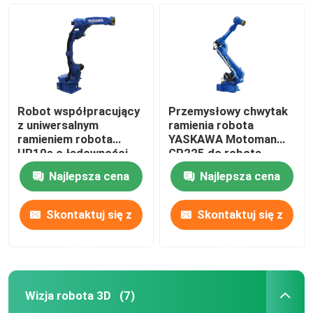
Robot współpracujący
Przemysłowy chwytak
z uniwersalnym
ramienia robota
ramieniem robota
YASKAWA Motoman
UR10e o ładowności
GP225 do robota
10 kg do paletyzacji
paletyzującego
Najlepsza cena
Najlepsza cena
zespołu
Skontaktuj się z
Skontaktuj się z
Dom
nami
nami
Produkty
Wizja robota 3D
(7)
Filmy