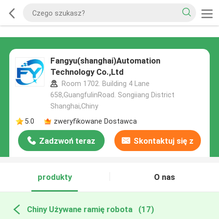
Fangyu(shanghai)Automation
Technology Co.,Ltd
Room 1702. Building 4 Lane
658,GuangfulinRoad. Songiiang District
Shanghai,Chiny
5.0
zweryfikowane Dostawca
Zadzwoń teraz
Skontaktuj się z
nami
produkty
O nas
Chiny Używane ramię robota
(17)