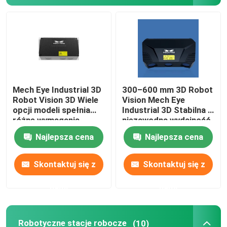
O nas
Wycieczka po fabryce
Mech Eye Industrial 3D
300–600 mm 3D Robot
Kontrola jakości
Robot Vision 3D Wiele
Vision Mech Eye
opcji modeli spełnia
Industrial 3D Stabilna i
różne wymagania
niezawodna wydajność
Skontaktuj się z nami
dotyczące odległości
skanowania
Najlepsza cena
Najlepsza cena
Aktualności
Skontaktuj się z
Skontaktuj się z
nami
nami
Sprawy
Poprosić o wycenę
Robotyczne stacje robocze
(10)