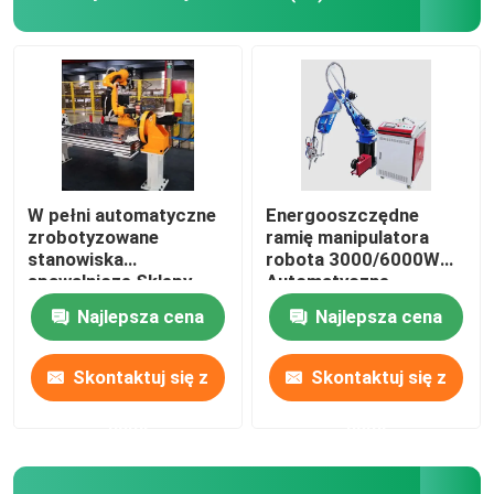
Ramię robota Yaskawa
Wizja robota 3D
Robotyczne stacje robocze
W pełni automatyczne
Energooszczędne
zrobotyzowane
ramię manipulatora
stanowiska
robota 3000/6000W
Akcesoria do robotów
spawalnicze Sklepy
Automatyczne
odzieżowe Hotele
stanowisko
Najlepsza cena
Najlepsza cena
spawalnicze
Osłona ochronna robota
Skontaktuj się z
Skontaktuj się z
Części robota
nami
nami
Pozycjoner robota