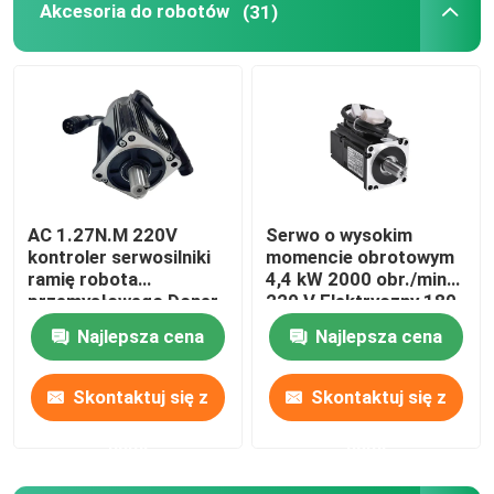
Akcesoria do robotów
(31)
Zasilacz robota
Przemysłowe roboty spawalnicze
Używane ramię robota
AC 1.27N.M 220V
Serwo o wysokim
kontroler serwosilniki
momencie obrotowym
Konserwacja robota
ramię robota
4,4 kW 2000 obr./min
przemysłowego Doner
220 V Elektryczny 180
mm 5 biegunów CE
Ręczna maszyna do czyszczenia laserowego
Najlepsza cena
Najlepsza cena
RoHS Standardowa
tokarka CNC
Skontaktuj się z
Skontaktuj się z
Spawarka Fronius
nami
nami
Ramię robota przemysłowego